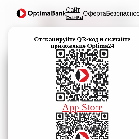
Сайт
Оферта
Безопаснос
Банка
Отсканируйте QR-код и скачайте
приложение Optima24
App Store