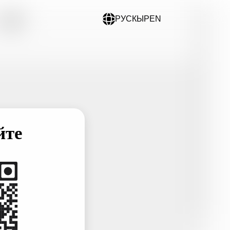
РУС
КЫР
EN
йте